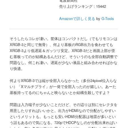
電波新聞社
売り上げランキング : 15442
Amazonで詳しく見る
by
G-Tools
そうしたらコレが凄い。筐体はコンパクトだし（でもリモコンは
XRGB-3と同じで無骨）、何より基板のRGB出力を食わせても
XRGB-3より低遅延＆ガッツリ安定。XRGB-3だと画面上部が歪
む基板ってのが結構あるんだけど、そういうのも全部自動調整で
問題なし。何これ凄い。遅延が少ない液晶と組み合わせればかな
り快適。
何よりXRGB-3では縦が全部入らなかった（多分24pixel位入らな
い）「Xマルチプライ」が一発で全部入ったのが嬉しい。あーた
基板持ってるのにちゃんと映らないとか結構生殺しですよ？
問題は入力端子が少ないことだけど、その辺りは別にセレクタを
用意したりすればいいかと。出力がHDMIなので分配がしやすい
というメリットも。もっとも安いHDMI分配器は地雷が多いとい
う話もあるので気になる。720pでHDCPなしのが分配出来ればい