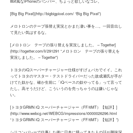
8bit風なiPhoneのバンパー、ちょっと欲しいなコレ。
[Big Big Pixel](http://bigbigpixel.com/ “Big Big Pixel”)
メロトロンのテープ張替え実況とかまた凄い事を…。一回音出し
て見たい気はするな。
[メロトロン テープの張り替えを実況しました。 – Togetter]
(http://togetter.com/li/291291 “メロトロン テープの張り替えを
実況しました。 – Togetter”)
トヨタのiQスーパーチャージャー仕様がすげぇバカでイイ。これ
ってトヨタのマスター・テストドライバーだった故成瀬氏が手が
けてた奴かな、確か生前に「iQベースの奴やってる」って言って
たし。高そうだけど、こういうのを売っちゃうのは嫌いじゃな
い。
[トヨタGRMN iQ スーパーチャージャー（FF/6MT）【短評】]
(http://www.webcg.net/WEBCG/impressions/i0000026296.html
“トヨタGRMN iQ スーパーチャージャー（FF/6MT）【短評】”)
シリコンバレーで仕事した後に日本に帰ってきた人の話が興味深