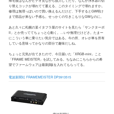
帰宅後はなんかビデオ見ながら脱力してたり。なんか浄水器の切
り替えコックが壊れてて萎える、このタイミングで壊れますか。
修理は無理っぽいので買い換えるんだけど、下手するとGW明け
まで部品が来ない予感も。せっかくの引きこもりなGWなのに。
あと久々に札幌の某イタフラ屋のサイトを見たら「サンクターボ
II」とか売っててちょっと心動く。…いや無理だけどさ。たまー
にこういう車に乗りたい気分ではある。今の所、オレが車を所有
している意味ってかなりの部分で趣味だしね。
ちょっと元気が出てきたので、今日届いた「XRGB-mini」こと
「FRAME MEISTER」を試してみる。ちなみにこちらからの希
望でファームウェアは最新β版を入れてもらってる。
電波新聞社 FRAMEMEISTER DP3913515