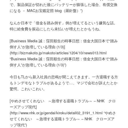
で、製品保証が切れた後にバッテリーが膨張した場合、有償交換
になる － MACお宝鑑定団 blog（羅針盤）”)
なんか日本で「借金を踏み倒す」例が増えてるという嫌気な話。
特に給食費を振込にしたら未払いが増えたとかもうね。
[Business Media 誠：窪田順生の時事日想：借金大国日本で“踏み
倒す人”が急増している理由 (1/3)]
(http://bizmakoto.jp/makoto/articles/1204/10/news013.html
“Business Media 誠：窪田順生の時事日想：借金大国日本で“踏み
倒す人”が急増している理由 (1/3)”)
今日もTLから新入社員の悲鳴が聞こえてきます。一方退職する方
もトンデモなトラブルがあるようで…、マジで会社が訴えたとか
驚愕。こわいこわい。
[やめさせてくれない ～急増する退職トラブル～ – NHK クロ
ーズアップ現代]
(http://www.nhk.or.jp/gendai/kiroku/detail02_3191_1.html “やめさ
せてくれない ～急増する退職トラブル～ – NHK クローズア
ップ現代”)