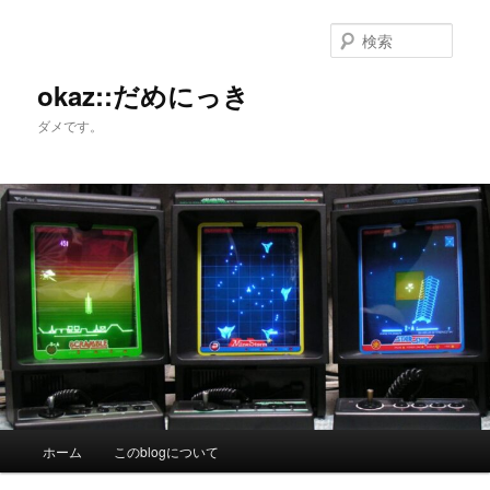
メ
イ
検
ン
索
コ
okaz::だめにっき
ン
ダメです。
テ
ン
ツ
へ
移
動
メ
ホーム
このblogについて
イ
ン