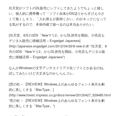
任天堂がソフトのDL販売にシフトしてきたようでちょっと嬉し
い。個人的に携帯機って「ソフト自体がDS辺りからすげえ小さ
くて無くしそう」「入れ替えが面倒くさい」のがネックになって
る気がするので、本体内蔵で遊べるのは本当ありがたい。
[任天堂、8月の3DS「Newマリ2」からDL併売を開始。小売店も
デジタル販売に積極活用 – Engadget Japanese]
(http://japanese.engadget.com/2012/04/26/8-new-2-dl/ “任天堂、8
月の3DS「Newマリ2」からDL併売を開始。小売店もデジタル販
売に積極活用 – Engadget Japanese”)
なんかWindowsの文字アンチエイリアス化ソフトとかあるのね。
試してみたいけど大丈夫なのかしらんコレ。
[窓の杜 – 【REVIEW】Windows上のあらゆるフォント表示を劇
的に美しくする「MacType」]
(http://www.forest.impress.co.jp/docs/review/20120427_529485.html
“窓の杜 – 【REVIEW】Windows上のあらゆるフォント表示を劇
的に美しくする「MacType」”)