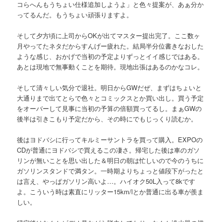
コらへんもうちょい仕様追加しようよ」と色々提案が、あぁ分か
ってるんだ。もうちょい頑張りますよ。
そして夕方頃に上司からOKが出てマスター提出完了。ここ数ヶ
月やってたネタだからすんげー疲れた。結局半分位書きなおした
ような感じ、おかげで当初の予定よりずっとイイ感じではある。
あとは現地で無事動くことを期待。現地出張はあるのかなコレ。
そして清々しい気分で退社。明日からGWだぜ、まずはちょいと
大通りまで出てとらで色々とコミックスとか買い出し。買う予定
をオーバーして見事に当初の予算の倍額買ってるし。まぁGWの
後半は引きこもり予定だから、その時にでもじっくり読むか。
後はヨドバシに行ってキルミーサントラを買って購入。EXPOの
CDが普通にヨドバシで買えるこの凄さ。帰宅した後は車のガソ
リンが無いことを思い出した＆明日の朝は忙しいので今のうちに
ガソリンスタンドで満タン。一時期よりちょっと値段下がったと
は言え、やっぱガソリン高いよ…。ハイオク50L入って8kです
よ。こういう時は素直にリッター15km/lとか普通に出る車が羨ま
しい。