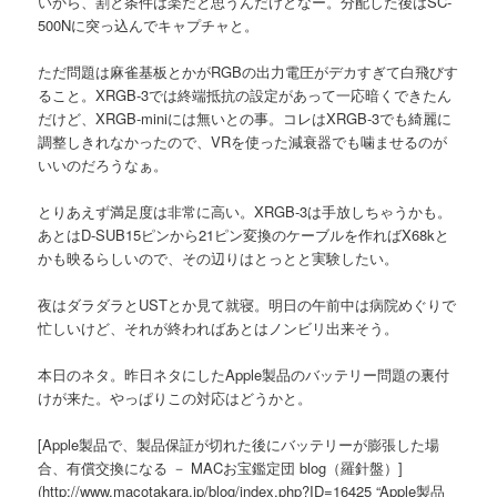
いから、割と条件は楽だと思うんだけどなー。分配した後はSC-
500Nに突っ込んでキャプチャと。
ただ問題は麻雀基板とかがRGBの出力電圧がデカすぎて白飛びす
ること。XRGB-3では終端抵抗の設定があって一応暗くできたん
だけど、XRGB-miniには無いとの事。コレはXRGB-3でも綺麗に
調整しきれなかったので、VRを使った減衰器でも噛ませるのが
いいのだろうなぁ。
とりあえず満足度は非常に高い。XRGB-3は手放しちゃうかも。
あとはD-SUB15ピンから21ピン変換のケーブルを作ればX68kと
かも映るらしいので、その辺りはとっとと実験したい。
夜はダラダラとUSTとか見て就寝。明日の午前中は病院めぐりで
忙しいけど、それが終わればあとはノンビリ出来そう。
本日のネタ。昨日ネタにしたApple製品のバッテリー問題の裏付
けが来た。やっぱりこの対応はどうかと。
[Apple製品で、製品保証が切れた後にバッテリーが膨張した場
合、有償交換になる － MACお宝鑑定団 blog（羅針盤）]
(http://www.macotakara.jp/blog/index.php?ID=16425 “Apple製品