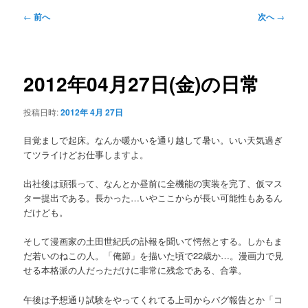
メ
投
←
前へ
次へ
→
ニ
稿
ュ
ナ
ー
ビ
ゲ
2012年04月27日(金)の日常
ー
シ
投稿日時:
2012年 4月 27日
ョ
ン
目覚ましで起床。なんか暖かいを通り越して暑い。いい天気過ぎ
てツライけどお仕事しますよ。
出社後は頑張って、なんとか昼前に全機能の実装を完了、仮マス
ター提出である。長かった…いやここからが長い可能性もあるん
だけども。
そして漫画家の土田世紀氏の訃報を聞いて愕然とする。しかもま
だ若いのねこの人。「俺節」を描いた頃で22歳か…。漫画力で見
せる本格派の人だっただけに非常に残念である、合掌。
午後は予想通り試験をやってくれてる上司からバグ報告とか「コ