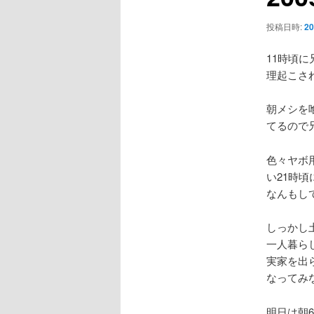
ー
シ
投稿日時:
2
ョ
ン
11時頃
理起こさ
朝メシを
てるので
色々ヤボ
い21時
なんもし
しっかし
一人暮ら
実家を出
なってみ
明日は朝