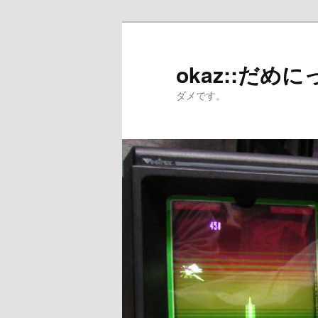
メ
イ
ン
okaz::だめに
コ
ダメです。
ン
テ
ン
ツ
へ
移
動