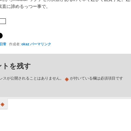
素直に諦めるっつー事で。
日常
作成者:
okaz
パーマリンク
ントを残す
※
レスが公開されることはありません。
が付いている欄は必須項目です
※