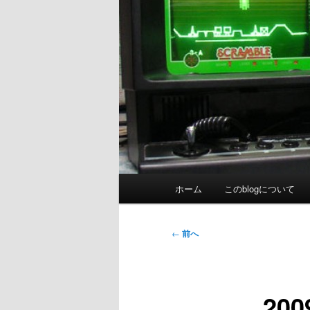
メ
ホーム
このblogについて
イ
ン
メ
投
←
前へ
ニ
稿
ュ
ナ
ー
ビ
20
ゲ