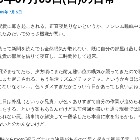
009年 7月 5日
に兄貴に叩き起こされる。正直寝足りないというか、ノンレム睡眠中
れたみたいでめっさ機嫌が悪い。
喰って新聞を読んでも全然眠気が取れない。既に自分の部屋は蒸し
兄貴の部屋を借りて寝直し、二時間位して起床。
用済ませてたら、夕方頃にまた耐え難い位の眠気が襲ってきたので
頃にまた起こされる。もう生活リズムメチャクチャ。というか今日は
てないなオレ…。色々ダメすぎだがこういう日があっても良いよね
土日は外乱（というか兄貴）が色々ありすぎて自分の作業が進めら
しをする、という案もあるんだけど以前何回か書いた通り現状では
られない罠。諸事情が解決して一段落したら本当に家を出るかも。
ないと分かんないけど。
6時からmotoGPラグナセカ決勝があるので早く起きて観賞予定。