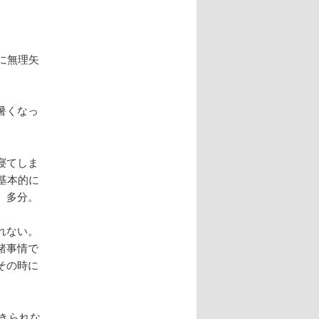
に無理矢
暑くなっ
寝てしま
基本的に
、多分。
れない。
諸事情で
その時に
起きられな