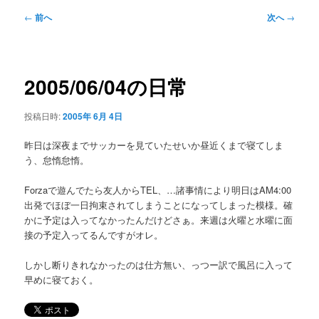
メ
投
←
前へ
次へ
→
ニ
稿
ュ
ナ
ー
ビ
ゲ
2005/06/04の日常
ー
シ
投稿日時:
2005年 6月 4日
ョ
ン
昨日は深夜までサッカーを見ていたせいか昼近くまで寝てしま
う、怠惰怠惰。
Forzaで遊んでたら友人からTEL、…諸事情により明日はAM4:00
出発でほぼ一日拘束されてしまうことになってしまった模様。確
かに予定は入ってなかったんだけどさぁ。来週は火曜と水曜に面
接の予定入ってるんですがオレ。
しかし断りきれなかったのは仕方無い、っつー訳で風呂に入って
早めに寝ておく。