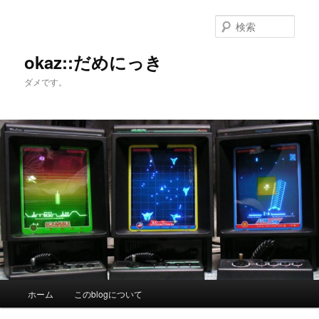
メ
イ
検
ン
索
コ
okaz::だめにっき
ン
ダメです。
テ
ン
ツ
へ
移
動
メ
ホーム
このblogについて
イ
ン