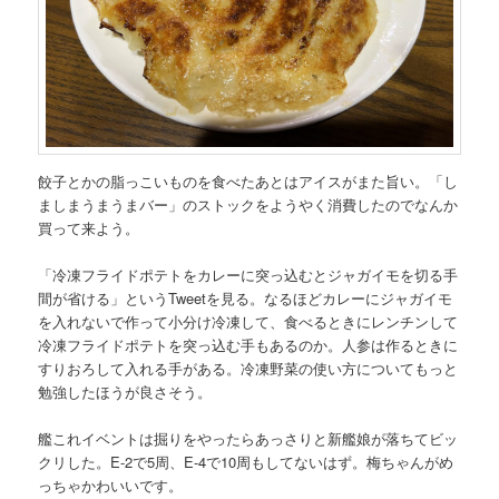
餃子とかの脂っこいものを食べたあとはアイスがまた旨い。「し
ましまうまうまバー」のストックをようやく消費したのでなんか
買って来よう。
「冷凍フライドポテトをカレーに突っ込むとジャガイモを切る手
間が省ける」というTweetを見る。なるほどカレーにジャガイモ
を入れないで作って小分け冷凍して、食べるときにレンチンして
冷凍フライドポテトを突っ込む手もあるのか。人参は作るときに
すりおろして入れる手がある。冷凍野菜の使い方についてもっと
勉強したほうが良さそう。
艦これイベントは掘りをやったらあっさりと新艦娘が落ちてビッ
クリした。E-2で5周、E-4で10周もしてないはず。梅ちゃんがめ
っちゃかわいいです。