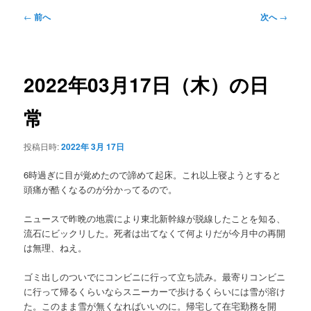
メ
投
←
前へ
次へ
→
ニ
稿
ュ
ナ
ー
ビ
ゲ
2022年03月17日（木）の日
ー
シ
常
ョ
ン
投稿日時:
2022年 3月 17日
6時過ぎに目が覚めたので諦めて起床。これ以上寝ようとすると
頭痛が酷くなるのが分かってるので。
ニュースで昨晩の地震により東北新幹線が脱線したことを知る、
流石にビックリした。死者は出てなくて何よりだが今月中の再開
は無理、ねえ。
ゴミ出しのついでにコンビニに行って立ち読み。最寄りコンビニ
に行って帰るくらいならスニーカーで歩けるくらいには雪が溶け
た。このまま雪が無くなればいいのに。帰宅して在宅勤務を開