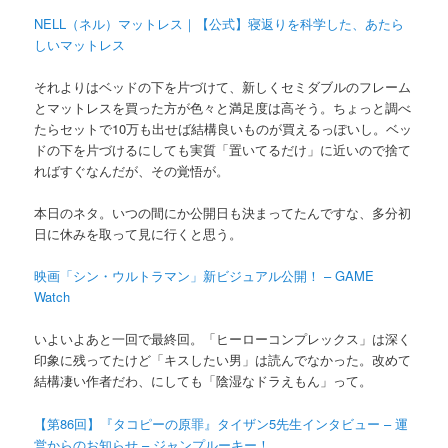
NELL（ネル）マットレス｜【公式】寝返りを科学した、あたら
しいマットレス
それよりはベッドの下を片づけて、新しくセミダブルのフレーム
とマットレスを買った方が色々と満足度は高そう。ちょっと調べ
たらセットで10万も出せば結構良いものが買えるっぽいし。ベッ
ドの下を片づけるにしても実質「置いてるだけ」に近いので捨て
ればすぐなんだが、その覚悟が。
本日のネタ。いつの間にか公開日も決まってたんですな、多分初
日に休みを取って見に行くと思う。
映画「シン・ウルトラマン」新ビジュアル公開！ – GAME
Watch
いよいよあと一回で最終回。「ヒーローコンプレックス」は深く
印象に残ってたけど「キスしたい男」は読んでなかった。改めて
結構凄い作者だわ、にしても「陰湿なドラえもん」って。
【第86回】『タコピーの原罪』タイザン5先生インタビュー – 運
営からのお知らせ – ジャンプルーキー！