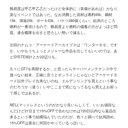
難易度は甲乙甲乙乙だったけど全体的に（装備があれば）かなり
楽なイベントではあった。なお消費した資材は燃料85k、鋼材
15k、弾薬25k、ボーキ53k、バケツ280個くらい。結局のところ
燃料が一番溶けるので、難易度より燃料の備蓄の方がよっぽど問
題。連合艦隊を出すと恐ろしい勢いで減るし。
次回のナムコ・アーケードアーカイブスは「ワンダーモモ」です
か、いやもうちょっとメジャーな作品を出してもいいのでは。あ
とSYSTEM21とか22辺りも。
久々にGT7を再開するか、と思ったらサーバーメンテナンス中で
遊べない始末、正確に言うとオンラインじゃないとアーケードモ
ード以外プレイ出来ないのね。エルデンリングを買えという事な
のだろうか（違う）いやここまで気になってるなら買えよお前っ
て感じではあるが。
NELLマットレスというのがかなり良いらしくて、いいお値段な
んだけど21日まで15%OFFで合わなければ120日以内なら返品出
来るという事で結構悩んでいたのだが、色々と調べて結局諦め。
15%OFFは過去に何回かやっているっぽいし。