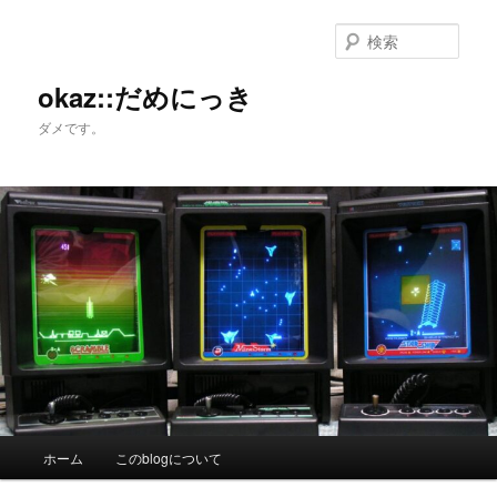
メ
イ
検
ン
索
コ
okaz::だめにっき
ン
ダメです。
テ
ン
ツ
へ
移
動
メ
ホーム
このblogについて
イ
ン