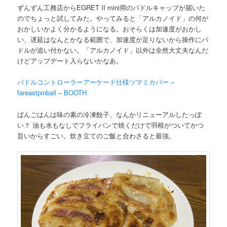
ずんずん工務店からEGRET II mini用のパドルキャップが届いた
のでちょっと試してみた。やってみると「アルカノイド」の何が
おかしいかよく分かるようになる。おそらくは加速度がおかし
い、遅延はなんとかなる範囲で、加速度が足りないから操作にパ
ドルが追い付かない。「アルカノイド」以外は全然大丈夫なんだ
けどアップデート入らないかなあ。
パドルコントローラーアーケード仕様ツマミカバー –
fareastpinball – BOOTH
ばんごはんは味の素の冷凍餃子、なんかリニューアルしたっぽ
い？ 油も水もなしでフライパンで焼くだけで羽根がついてかつ
旨いからすごい。炊き立てのご飯と合わさると最強。