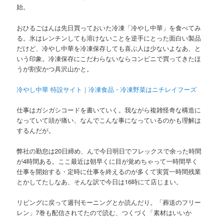
始。
おひるごはんは先日買っておいた冷凍「冷やし中華」を食べてみ
る。氷はレンチンしても溶けないことを逆手にとった面白い製品
だけど、冷やし中華を冷凍保存しても喜ぶ人は少ないよなあ、と
いう印象。冷凍保存にこだわらないならコンビニで買ってきたほ
うが割安かつ具沢山かと。
冷やし中華 特設サイト｜冷凍食品・冷凍野菜はニチレイフーズ
仕事はガシガシコードを書いていく。我ながら複雑怪奇な構造に
なっていて頭が痛い、なんでこんな事になっているのかも理解は
するんだが。
弊社の勤怠は20日締め、んで今日明日でフレックスで余った時間
が4時間ある。ここ最近は朝早くに目が覚めちゃって一時間早く
仕事を開始する・定時に仕事を終えるのが多くて実質一時間残業
とかしてたしなあ、そんな訳で今日は16時にて店じまい。
リビングに戻って週刊モーニングとか読んだり。「葬送のフリー
レン」7巻も配信されてたので読む、つくづく「素材はいいか