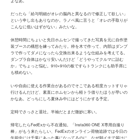
よなあ。
だったら「給与明細がオレの脳内と異なるので修正して欲しい」
という申し出もありなのか。ラノベ風に言うと「オレの手取りが
こんなに低いはずがない」みたいな。
休憩時間にちょいと先日ホムセンで撮ってきた写真を元に自作塗
装ブースの構想を練ってみたり。枠を木で作って、内部はダンプ
ラで作ってダメになったら交換出来るような仕組みを考えてる。
ダンプラ自体はかなり安いんだけど「どうやってクルマに詰む
か」でちょっと悩む。910×910の板ですらトランクにも助手席に
も積めない。
いや自由に使える作業台があるのでそこである程度カットすりゃ
行けるんだけど、素直にホムセンから軽トラ借りたほうが早いの
かなあ。どっちにしろ夏休み中にはどうにかする予定。
定時でさっさと退社。半袖だとまだ微妙に寒い。
帰宅したらFedExから不在通知。「Insta360 ONE X専用自撮り
棒」がもう来たらしい、FedExのオンライン荷物追跡では今日の
午前中には千葉にあった事になってるのに、なぜ朝イチで届けに